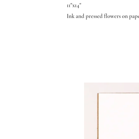
11"x14"
Ink and pressed flowers on pape